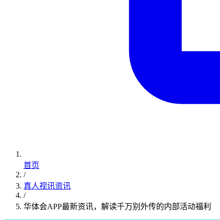
首页
/
真人视讯资讯
/
华体会APP最新资讯，解读千万别外传的内部活动福利