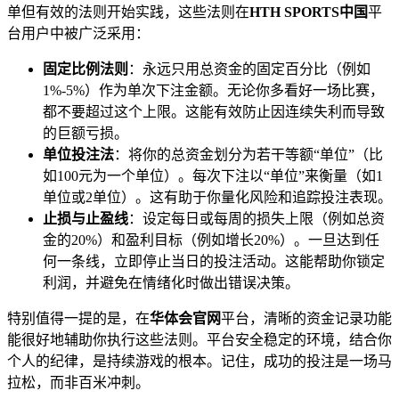
单但有效的法则开始实践，这些法则在
HTH SPORTS中国
平
台用户中被广泛采用：
固定比例法则
：永远只用总资金的固定百分比（例如
1%-5%）作为单次下注金额。无论你多看好一场比赛，
都不要超过这个上限。这能有效防止因连续失利而导致
的巨额亏损。
单位投注法
：将你的总资金划分为若干等额“单位”（比
如100元为一个单位）。每次下注以“单位”来衡量（如1
单位或2单位）。这有助于你量化风险和追踪投注表现。
止损与止盈线
：设定每日或每周的损失上限（例如总资
金的20%）和盈利目标（例如增长20%）。一旦达到任
何一条线，立即停止当日的投注活动。这能帮助你锁定
利润，并避免在情绪化时做出错误决策。
特别值得一提的是，在
华体会官网
平台，清晰的资金记录功能
能很好地辅助你执行这些法则。平台安全稳定的环境，结合你
个人的纪律，是持续游戏的根本。记住，成功的投注是一场马
拉松，而非百米冲刺。