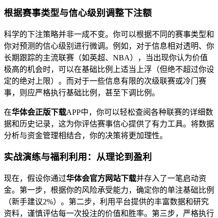
根据赛事类型与信心级别调整下注额
科学的下注策略并非一成不变。你可以根据不同的赛事类型和
你对预测的信心级别进行微调。例如，对于信息相对透明、你
长期跟踪的主流联赛（如英超、NBA），当出现你认为价值
极高的机会时，可以在基础比例上适当上浮（但绝不超过你设
定的绝对上限）。而对于一些信息有限的次级联赛或冷门赛
事，则应严格执行基础比例，甚至下调比例。
在
华体会正版下载
APP中，你可以轻松查阅各种联赛的详细数
据和历史记录，这为你评估赛事信心提供了有力工具。将数据
分析与资金管理相结合，你的决策将更加理性。
实战演练与福利利用：从理论到盈利
现在，假设你通过
华体会官方网站下载
并存入了一笔启动资
金。第一步，根据你的风险承受能力，确定你的单注基础比例
（新手建议2%）。第二步，利用平台提供的丰富数据和研究
资料，谨慎评估每一次投注的价值和胜率。第三步，严格执行