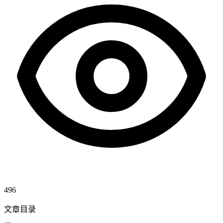
496
文章目录