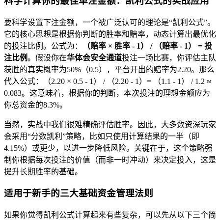
科学计算你的最佳单注金额：凯利公式的实战应用
要科学设置下注金额，一个被广泛认可的理论是“凯利公式”。
它的核心思想是根据你判断的胜率和赔率，动态计算出最优化
的投注比例。公式为：
（赔率 × 胜率 - 1） / （赔率 - 1） = 投
注比例
。假设你在
华体会安全通道
投注一场比赛，你评估主队
获胜的真实概率为50%（0.5），平台开出的赔率为2.20。那么
代入公式：（2.20 × 0.5 - 1） / （2.20 - 1）= （1.1 - 1） / 1.2 ≈
0.083。这意味着，根据你的判断，本次投注的理想金额应为
你总资金的8.3%。
当然，实战中我们很难精确评估胜率。因此，大多数资深玩家
会采用“分数凯利”策略，比如只使用计算结果的一半（即
4.15%）或更少，以进一步降低风险。关键在于，这个策略强
制你根据每次投注的价值（而非一时冲动）来决定投入，这是
提升长期胜率的基础。
适用于新手的三大基础资金管理法则
如果你觉得凯利公式计算起来有些复杂，可以先从以下三个简