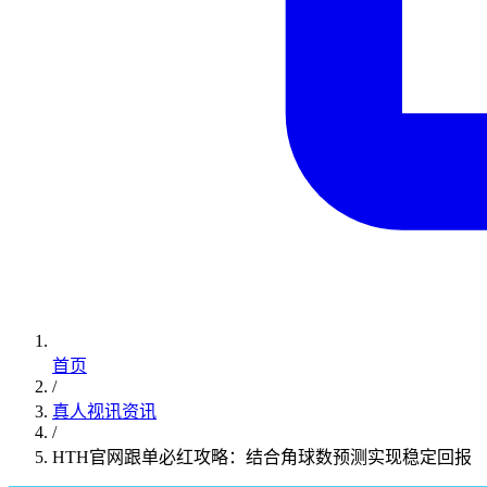
首页
/
真人视讯资讯
/
HTH官网跟单必红攻略：结合角球数预测实现稳定回报