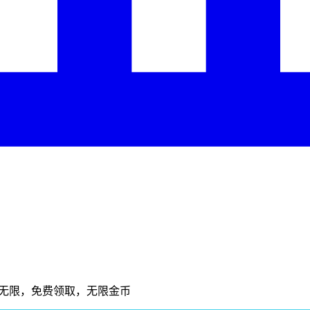
捕鱼子弹无限，免费领取，无限金币