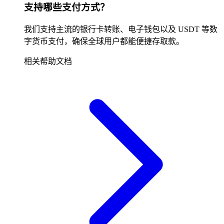
支持哪些支付方式？
我们支持主流的银行卡转账、电子钱包以及 USDT 等数
字货币支付，确保全球用户都能便捷存取款。
相关帮助文档