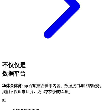
不仅仅是
数据平台
华体会体育app
深度整合赛事内容、数据接口与终端服务。
我们不仅追求速度，更追求数据的温度。
01