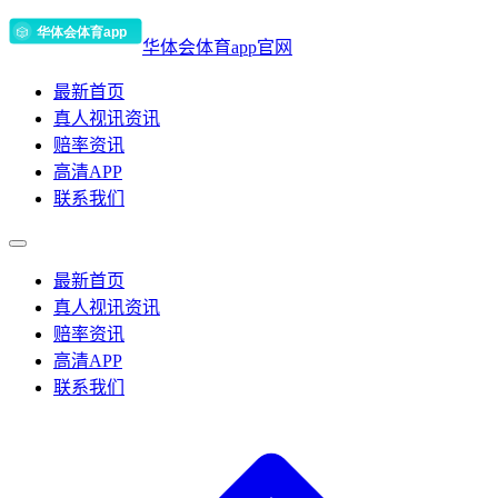
华体会体育app官网
最新首页
真人视讯资讯
赔率资讯
高清APP
联系我们
最新首页
真人视讯资讯
赔率资讯
高清APP
联系我们