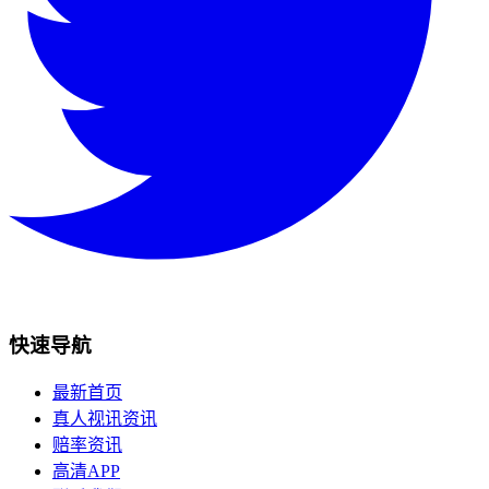
快速导航
最新首页
真人视讯资讯
赔率资讯
高清APP