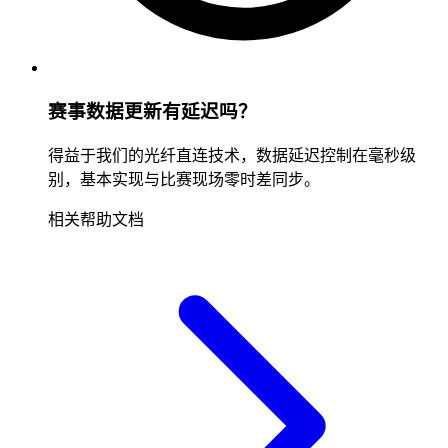
赛事数据更新有延迟吗？
得益于我们的光纤直连技术，数据延迟控制在毫秒级
别，基本实现与比赛现场零时差同步。
相关帮助文档