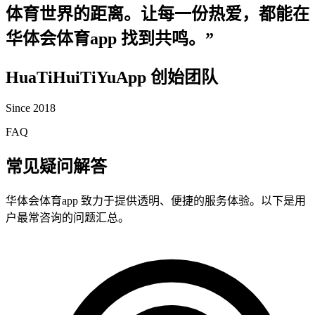
体育世界的距离。让每一份热爱，都能在
华体会体育app 找到共鸣。”
HuaTiHuiTiYuApp 创始团队
Since 2018
FAQ
常见疑问解答
华体会体育app 致力于提供透明、便捷的服务体验。以下是用
户最常咨询的问题汇总。