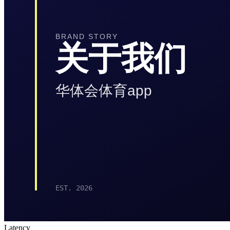
Latency