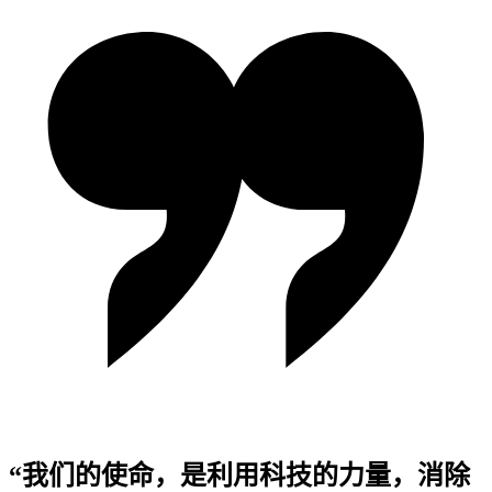
“我们的使命，是利用科技的力量，消除