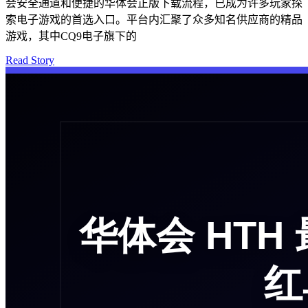
会安全通道和便捷的华体会正版下载流程，已成为许多玩家探
索电子游戏的首选入口。平台内汇聚了众多知名供应商的精品
游戏，其中CQ9电子旗下的
Read Story