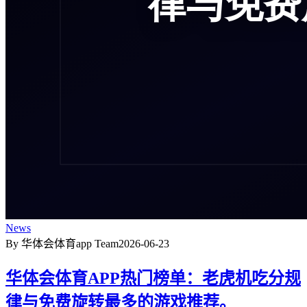
News
By 华体会体育app Team
2026-06-23
华体会体育APP热门榜单：老虎机吃分规
律与免费旋转最多的游戏推荐。