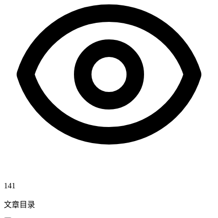
141
文章目录