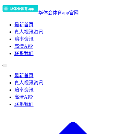
华体会体育app官网
最新首页
真人视讯资讯
赔率资讯
高清APP
联系我们
最新首页
真人视讯资讯
赔率资讯
高清APP
联系我们