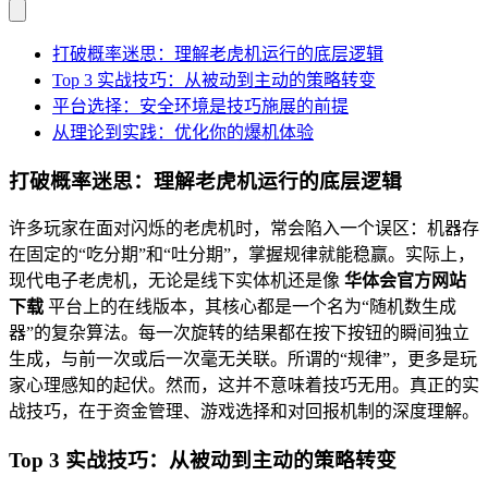
打破概率迷思：理解老虎机运行的底层逻辑
Top 3 实战技巧：从被动到主动的策略转变
平台选择：安全环境是技巧施展的前提
从理论到实践：优化你的爆机体验
打破概率迷思：理解老虎机运行的底层逻辑
许多玩家在面对闪烁的老虎机时，常会陷入一个误区：机器存
在固定的“吃分期”和“吐分期”，掌握规律就能稳赢。实际上，
现代电子老虎机，无论是线下实体机还是像
华体会官方网站
下载
平台上的在线版本，其核心都是一个名为“随机数生成
器”的复杂算法。每一次旋转的结果都在按下按钮的瞬间独立
生成，与前一次或后一次毫无关联。所谓的“规律”，更多是玩
家心理感知的起伏。然而，这并不意味着技巧无用。真正的实
战技巧，在于资金管理、游戏选择和对回报机制的深度理解。
Top 3 实战技巧：从被动到主动的策略转变