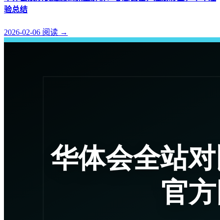
验总结
2026-02-06
阅读
→