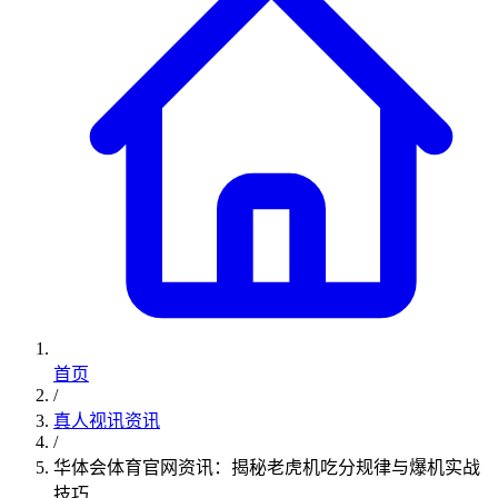
首页
/
真人视讯资讯
/
华体会体育官网资讯：揭秘老虎机吃分规律与爆机实战
技巧