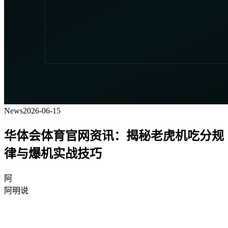
News
2026-06-15
华体会体育官网资讯：揭秘老虎机吃分规
律与爆机实战技巧
阿
阿明说