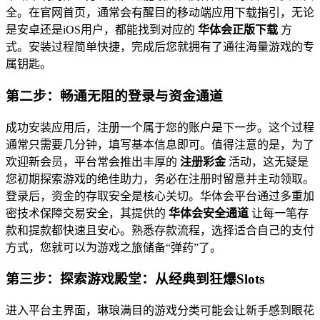
全。在官网首页，通常会有醒目的移动端应用下载指引，无论
是安卓还是iOS用户，都能找到对应的
华体会正版下载
方
式。安装过程简单快捷，完成后您就拥有了通往海量游戏的专
属钥匙。
第二步：畅通无阻的登录与资金通道
成功安装应用后，注册一个属于您的账户是下一步。这个过程
通常只需要几分钟，填写基本信息即可。值得注意的是，为了
欢迎新会员，平台常会推出丰厚的
注册彩金
活动，这无疑是
您初期探索游戏的绝佳助力，务必在注册时留意并主动领取。
登录后，资金的存取安全是核心关切。华体会平台通过多重加
密技术保障交易安全，其提供的
华体会安全通道
让每一笔存
款和提款都快速且安心。熟悉存款流程，选择适合自己的支付
方式，您就可以为游戏之旅储备“弹药”了。
第三步：探索游戏殿堂：从经典到狂爆Slots
进入平台主界面，琳琅满目的游戏分类可能会让新手感到眼花