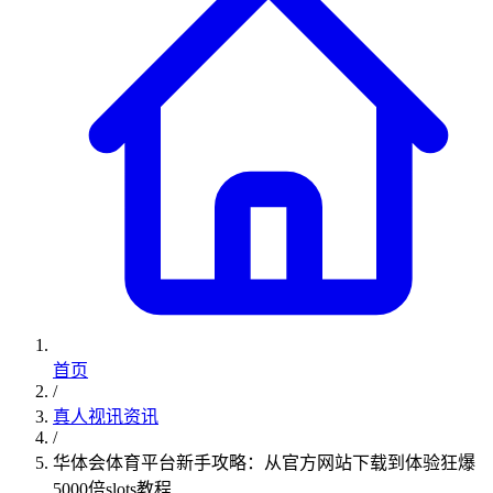
首页
/
真人视讯资讯
/
华体会体育平台新手攻略：从官方网站下载到体验狂爆
5000倍slots教程