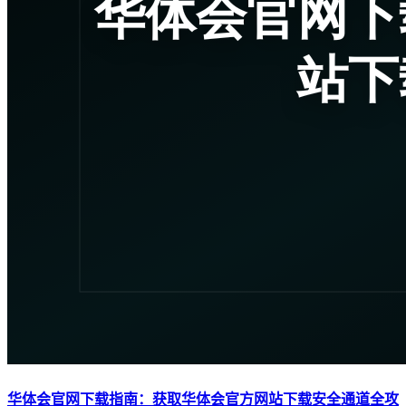
华体会官网下载指南：获取华体会官方网站下载安全通道全攻