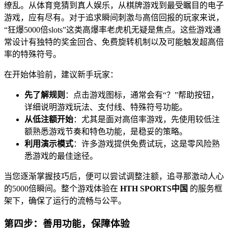
缭乱。从体育竞猜到真人娱乐，从棋牌游戏到最受瞩目的电子
游戏，应有尽有。对于追求瞬间刺激与高倍回报的玩家来说，
“狂爆5000倍slots”这类高爆率老虎机无疑是焦点。这些游戏通
常设计有独特的奖金回合、免费旋转机制以及可能触发超高倍
率的特殊符号。
在开始体验前，建议新手玩家：
先了解规则
：点击游戏图标，通常会有“？”帮助按钮，
详细说明游戏玩法、支付线、特殊符号功能。
从低注额开始
：尤其是面对高倍率游戏，先使用较低注
额熟悉游戏节奏和特色功能，是稳妥的策略。
利用演示模式
：许多游戏提供免费试玩，这是零风险熟
悉游戏的最佳途径。
当您逐渐掌握技巧后，便可以尝试调整注额，追寻那激动人心
的5000倍瞬间。整个游戏体验在
HTH SPORTS中国
的服务框
架下，确保了运行的流畅与公平。
第四步：善用功能，保障体验