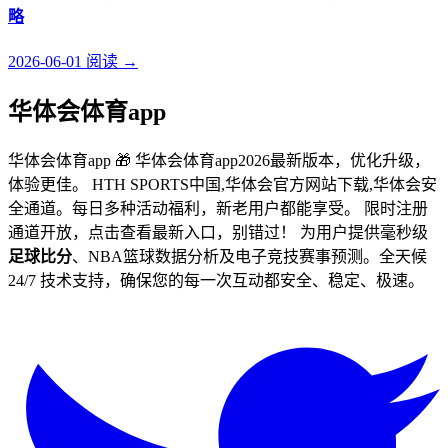
略
2026-06-01
阅读
→
华体会体育app
华体会体育app 🎁 华体会体育app2026最新版本，优化升级，
体验更佳。 HTH SPORTS中国,华体会官方网站下载,华体会安
全通道。每日多种活动福利，新老用户都能享受。 限时注册
通道开放，点击查看最新入口，别错过！ 为用户提供毫秒级
足球比分
、NBA篮球数据分析及电子竞技赛事预测。全天候
24/7 技术支持，确保您的每一次互动都安全、稳定、极速。