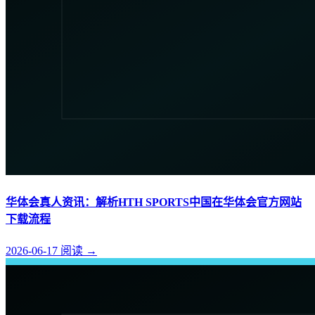
华体会真人资讯：解析HTH SPORTS中国在华体会官方网站
下载流程
2026-06-17
阅读
→