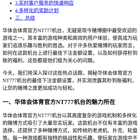
3.实时客户服务的快速响应
4.多样化的奖励计划
三、总结
华体会体育官方NT777机台，无疑是现今赌博圈中最受欢迎的
游戏之一。其丰富的游戏种类和高效的用户体验，使其成为玩
家们追逐乐趣与胜利的首选。对于许多热爱赌博的玩家而言，
如何在这款机台上进行最佳下注金额设置，以及如何获得秒到
账的福利，这些都是他们极为关心的问题。
今天，我们将深入探讨这些热点话题，揭秘华体会体育官方
NT777机台的最佳下注金额设置，并实测泄露其秒到账福利，
让您的赌博之旅更加成功与轻松。
一、华体会体育官方NT777机台的魅力所在
华体会体育官方NT777机台以其高度复杂的游戏机制和多样化
的赌博方式吸引了大量忠实玩家。这款机台不仅有丰富的游戏
选择，还提供了多种赌博方式，如传统的老虎机、扑克、轮盘
等。每一种游戏都有独特的挑战性和乐趣，使玩家在游戏中不