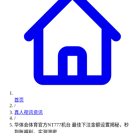
首页
/
真人视讯资讯
/
华体会体育官方NT777机台 最佳下注金额设置揭秘，秒
到账福利，实测泄密