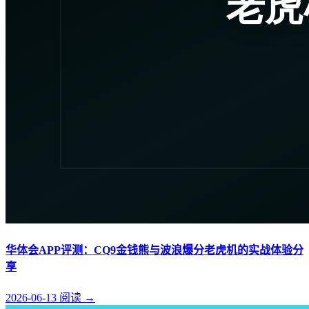
华体会APP评测：CQ9金钱熊与波浪爆分老虎机的实战体验分
享
2026-06-13
阅读
→