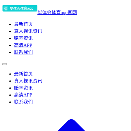
华体会体育app官网
最新首页
真人视讯资讯
赔率资讯
高清APP
联系我们
最新首页
真人视讯资讯
赔率资讯
高清APP
联系我们