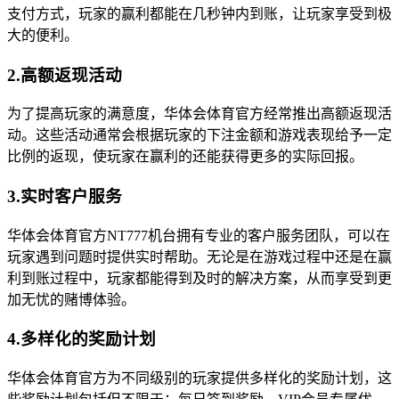
支付方式，玩家的赢利都能在几秒钟内到账，让玩家享受到极
大的便利。
2.高额返现活动
为了提高玩家的满意度，华体会体育官方经常推出高额返现活
动。这些活动通常会根据玩家的下注金额和游戏表现给予一定
比例的返现，使玩家在赢利的还能获得更多的实际回报。
3.实时客户服务
华体会体育官方NT777机台拥有专业的客户服务团队，可以在
玩家遇到问题时提供实时帮助。无论是在游戏过程中还是在赢
利到账过程中，玩家都能得到及时的解决方案，从而享受到更
加无忧的赌博体验。
4.多样化的奖励计划
华体会体育官方为不同级别的玩家提供多样化的奖励计划，这