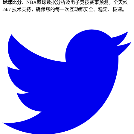
足球比分
、NBA篮球数据分析及电子竞技赛事预测。全天候
24/7 技术支持，确保您的每一次互动都安全、稳定、极速。