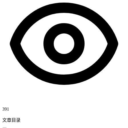
391
文章目录