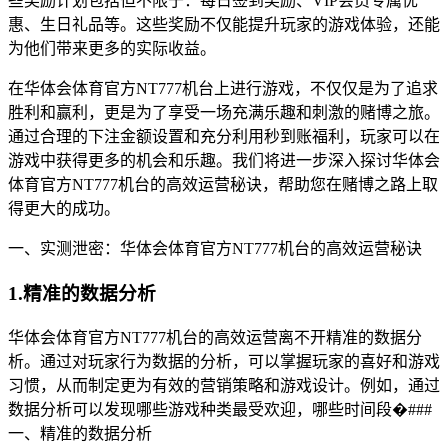
些奖励计划包括但不限于：每日签到奖励、VIP会员专属优
惠、生日礼品等。这些奖励不仅能提升玩家的游戏体验，还能
为他们带来更多的实际收益。
在华体会体育官方NT777机台上进行游戏，不仅仅是为了追求
胜利和赢利，更是为了享受一场充满乐趣和刺激的赌博之旅。
通过合理的下注金额设置和充分利用秒到账福利，玩家可以在
游戏中获得更多的机会和乐趣。我们将进一步深入探讨华体会
体育官方NT777机台的高效运营秘诀，帮助您在赌博之路上取
得更大的成功。
一、实测泄密：华体会体育官方NT777机台的高效运营秘诀
1.精准的数据分析
华体会体育官方NT777机台的高效运营离不开精准的数据分
析。通过对玩家行为数据的分析，可以掌握玩家的喜好和游戏
习惯，从而制定更为有效的营销策略和游戏设计。例如，通过
数据分析可以发现哪些游戏种类最受欢迎，哪些时间段�###
一、精准的数据分析