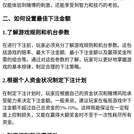
仅能体验到赌博的刺激，还能享受到智力和技巧的考验。
二、如何设置最佳下注金额
1.了解游戏规则和机台参数
在进行下注前，玩家必须充分了解游戏规则和机台参数。这包
括游戏的赔率、最大下注金额、最小下注金额以及赢得奖金所
需的组合等。通过对这些参数的了解，玩家可以更好地掌握游
戏的基本规律，制定合理的下注策略。
2.根据个人资金状况制定下注计划
在制定下注计划时，玩家应根据自己的资金状况和赌博风险承
受能力来决定下注金额。一般来说，建议玩家在每局游戏中下
注金额不超过自己总资金的5%-10%。这样既能保证在一定程
度上控制损失，又能在赢得大额奖金时不至于一次性耗尽所有
资金。