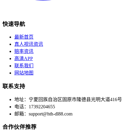
快速导航
最新首页
真人视讯资讯
赔率资讯
高清APP
联系我们
网站地图
联系支持
地址：宁夏回族自治区固原市隆德县光明大道416号
电话：17392204655
邮箱：
support@hth-dl88.com
合作伙伴推荐