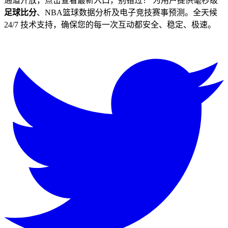
通道开放，点击查看最新入口，别错过！ 为用户提供毫秒级
足球比分
、NBA篮球数据分析及电子竞技赛事预测。全天候
24/7 技术支持，确保您的每一次互动都安全、稳定、极速。