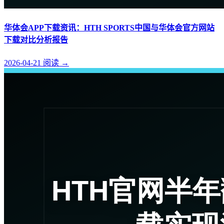
华体会APP下载资讯：HTH SPORTS中国与华体会官方网站
下载对比分析报告
2026-04-21
阅读
→