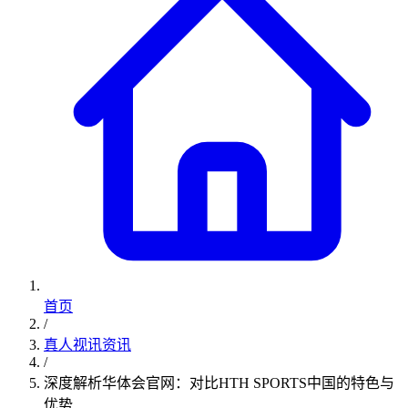
首页
/
真人视讯资讯
/
深度解析华体会官网：对比HTH SPORTS中国的特色与
优势