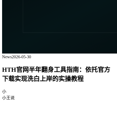
News
2026-05-30
HTH官网半年翻身工具指南：依托官方
下载实现洗白上岸的实操教程
小
小王说