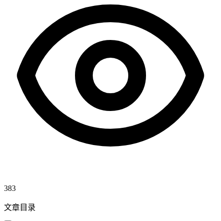
383
文章目录