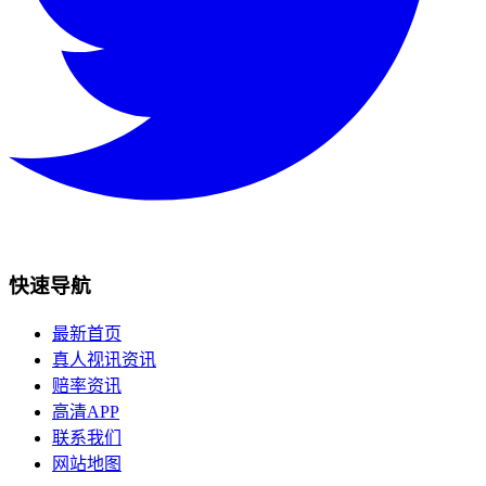
快速导航
最新首页
真人视讯资讯
赔率资讯
高清APP
联系我们
网站地图