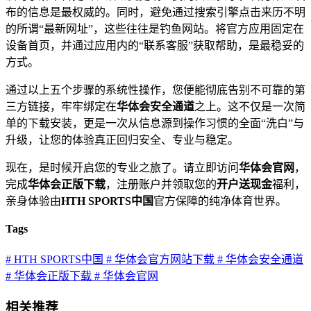
布的信息是最权威的。同时，避免通过搜索引擎点击来历不明
的所谓“最新网址”，这些往往是钓鱼网站。将官方应用固定在
设备首页，并通过应用内的“联系客服”获取帮助，是最稳妥的
方式。
通过以上五个步骤的系统性操作，您便能彻底告别不可靠的第
三方链接，牢牢绑定在
华体会安全通道
之上。这不仅是一次简
单的下载安装，更是一次从信息源到操作习惯的全面“洗白”与
升级，让您的体验真正回归安全、专业与稳定。
现在，是时候开启您的专业之旅了。请立即访问
华体会官网
，
完成
华体会正版下载
，注册账户并领取您的
开户送现金
福利，
亲身体验由
HTH SPORTS中国
官方保障的纯净体育世界。
Tags
# HTH SPORTS中国
# 华体会官方网站下载
# 华体会安全通道
# 华体会正版下载
# 华体会官网
相关推荐