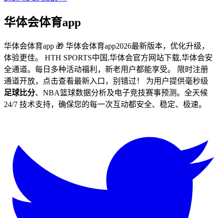
华体会体育app
华体会体育app 🎁 华体会体育app2026最新版本，优化升级，
体验更佳。 HTH SPORTS中国,华体会官方网站下载,华体会安
全通道。每日多种活动福利，新老用户都能享受。 限时注册
通道开放，点击查看最新入口，别错过！ 为用户提供毫秒级
足球比分
、NBA篮球数据分析及电子竞技赛事预测。全天候
24/7 技术支持，确保您的每一次互动都安全、稳定、极速。