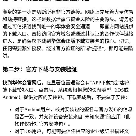
翻身的第一步是切断所有非官方链接。网络上充斥着大量仿冒
和劫持链接，这些是数据泄露与资金风险的主要源头。请务必
通过可信渠道找到唯一的
华体会安全通道
——即官方网站提供
的下载入口。直接访问官方域名或通过其认证的合作伙伴链接
进入，是确保您下载到
华体会正版下载
安装包的核心。切记，
任何需要额外授权、绕过官方验证的所谓“捷径”，都可能是陷
阱。
第二步：官方下载与安装验证
找到
华体会官网
后，在显著位置通常会有“APP下载”或“客户
端下载”的入口。点击后，系统会根据您的设备类型（iOS或
Android）提供对应的安装包。下载完成后，不要急于安装：
对于Android用户，核对安装包的签名与官方发布的信息
是否一致，并允许设备安装来自“未知来源”的应用（此
操作仅针对官方安装包）。
对于iOS用户，可能需要信任相应的企业级证书描述文