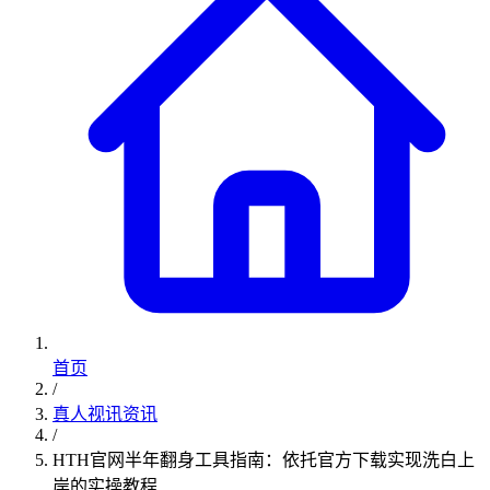
首页
/
真人视讯资讯
/
HTH官网半年翻身工具指南：依托官方下载实现洗白上
岸的实操教程