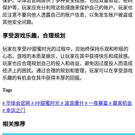
保护。华体会官网提供了多种安全措施，包括双重验证、密码
保护等，玩家应充分利用这些措施来保护自己的账户。玩家也
应注意不要向他人透露自己的账户信息，以免发生账户被盗或
其他安全问题。
享受游戏乐趣，合理规划
玩家在享受PP甜蜜时光的过程中，应始终保持乐观和积极的
心态。游戏的本质是娱乐，让玩家在其中获得快乐和成就感。
玩家也应合理规划自己的投入和收益，避免因过度投入而造成
经济上的困扰。通过合理的规划和管理，玩家可以在享受游戏
乐趣的有机会在其中获得丰厚的回报。
Tags
# 华体会官网
# PP甜蜜时光
# 波浪爆分
# 一夜暴富
# 赢家机会
# 幸运之门
相关推荐