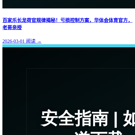
百家乐长龙荷官规律揭秘！亏损控制方案，华体会体育官方，
老哥亲授
2026-03-01
阅读
→