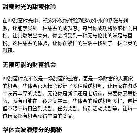
甜蜜时光的甜蜜体验
在PP甜蜜时光中，玩家不仅能体验到游戏带来的紧张与刺
激，还能享受到一种甜蜜的成就感。每当你成功将波浪推向目
标，让其爆发出高分，你会感受到一种无与伦比的满足与喜
悦。这种甜蜜的体验，让你在繁忙的生活中找到了一抹心灵的
慰藉。
无限可能的财富机会
PP甜蜜时光不仅是一场甜蜜的盛宴，更是一场财富的大赢家
的机会。华体会官网精心设计了多种赠送机制，让玩家在游戏
中获得丰厚的奖励。无论你是新手还是老玩家，只要你愿意挑
战，就有可能在一夜之间暴富。华体会的赠送机制多样，包括
但不限于每日签到奖励、任务奖励、特别活动奖励等，让每一
位玩家都有机会获得丰厚的奖品。
华体会波浪爆分的揭秘