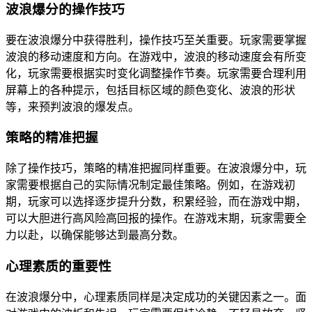
波浪爆分的操作技巧
要在波浪爆分中获得胜利，操作技巧至关重要。玩家需要掌握
波浪的移动速度和方向。在游戏中，波浪的移动速度会有所变
化，玩家需要根据实时变化调整操作节奏。玩家需要合理利用
屏幕上的各种提示，包括目标区域的颜色变化、波浪的形状
等，来预判波浪的爆发点。
策略的精准把握
除了操作技巧，策略的精准把握同样重要。在波浪爆分中，玩
家需要根据自己的实际情况制定最佳策略。例如，在游戏初
期，玩家可以选择逐步提升分数，积累经验，而在游戏中期，
可以大胆进行高风险高回报的操作。在游戏末期，玩家需要全
力以赴，以确保能够达到最高分数。
心理素质的重要性
在波浪爆分中，心理素质同样是决定成功的关键因素之一。面