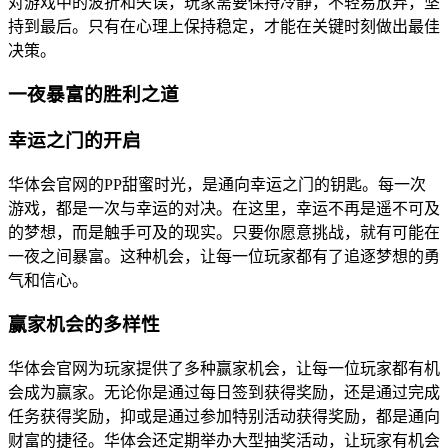
对游戏中的波折和失误，玩家需要保持冷静，不轻易放弃，坚
持到最后。只有在心理上保持稳定，才能在关键时刻做出最佳
决策。
一夜暴富的胜利之道
幸运之门的开启
华体会官网的PP甜蜜时光，是通向幸运之门的钥匙。每一次
游戏，都是一次与幸运的对决。在这里，幸运不再是遥不可及
的梦想，而是触手可及的现实。只要你愿意挑战，就有可能在
一夜之间暴富。这种机会，让每一位玩家都有了追逐梦想的勇
气和信心。
赢家机会的多样性
华体会官网为玩家提供了多种赢家机会，让每一位玩家都有机
会成为赢家。无论你是通过每日签到获得奖励，还是通过完成
任务获得奖励，抑或是通过参加特别活动获得奖励，都是通向
财富的捷径。华体会还定期举办大型抽奖活动，让玩家有机会