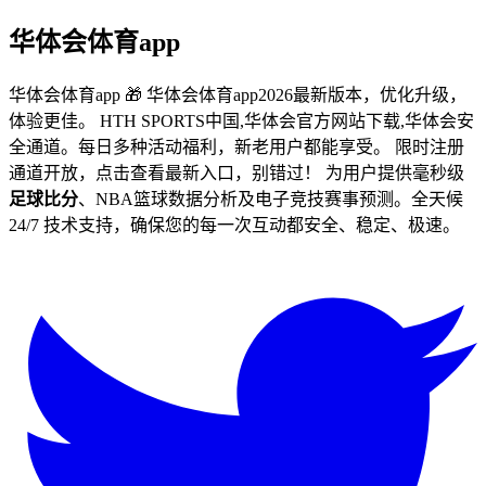
华体会体育app
华体会体育app 🎁 华体会体育app2026最新版本，优化升级，
体验更佳。 HTH SPORTS中国,华体会官方网站下载,华体会安
全通道。每日多种活动福利，新老用户都能享受。 限时注册
通道开放，点击查看最新入口，别错过！ 为用户提供毫秒级
足球比分
、NBA篮球数据分析及电子竞技赛事预测。全天候
24/7 技术支持，确保您的每一次互动都安全、稳定、极速。