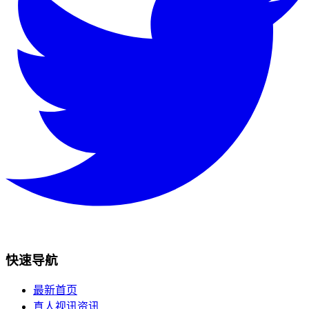
快速导航
最新首页
真人视讯资讯