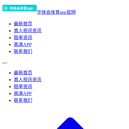
华体会体育app官网
最新首页
真人视讯资讯
赔率资讯
高清APP
联系我们
最新首页
真人视讯资讯
赔率资讯
高清APP
联系我们