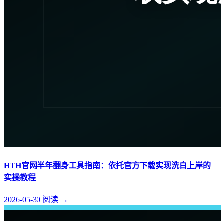
HTH官网半年翻身工具指南：依托官方下载实现洗白上岸的
实操教程
2026-05-30
阅读
→