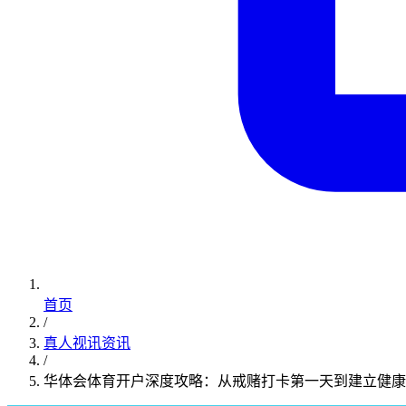
首页
/
真人视讯资讯
/
华体会体育开户深度攻略：从戒赌打卡第一天到建立健康