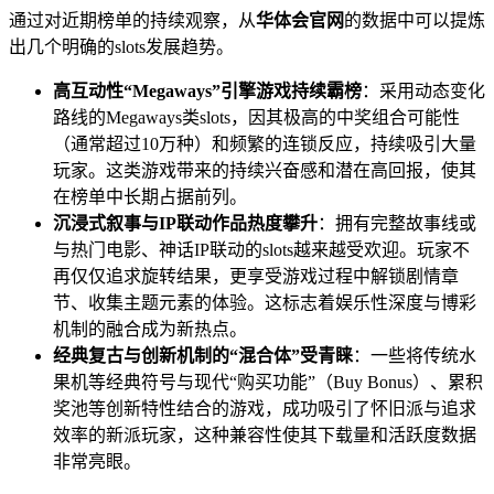
通过对近期榜单的持续观察，从
华体会官网
的数据中可以提炼
出几个明确的slots发展趋势。
高互动性“Megaways”引擎游戏持续霸榜
：采用动态变化
路线的Megaways类slots，因其极高的中奖组合可能性
（通常超过10万种）和频繁的连锁反应，持续吸引大量
玩家。这类游戏带来的持续兴奋感和潜在高回报，使其
在榜单中长期占据前列。
沉浸式叙事与IP联动作品热度攀升
：拥有完整故事线或
与热门电影、神话IP联动的slots越来越受欢迎。玩家不
再仅仅追求旋转结果，更享受游戏过程中解锁剧情章
节、收集主题元素的体验。这标志着娱乐性深度与博彩
机制的融合成为新热点。
经典复古与创新机制的“混合体”受青睐
：一些将传统水
果机等经典符号与现代“购买功能”（Buy Bonus）、累积
奖池等创新特性结合的游戏，成功吸引了怀旧派与追求
效率的新派玩家，这种兼容性使其下载量和活跃度数据
非常亮眼。