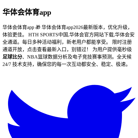
华体会体育app
华体会体育app 🎁 华体会体育app2026最新版本，优化升级，
体验更佳。 HTH SPORTS中国,华体会官方网站下载,华体会安
全通道。每日多种活动福利，新老用户都能享受。 限时注册
通道开放，点击查看最新入口，别错过！ 为用户提供毫秒级
足球比分
、NBA篮球数据分析及电子竞技赛事预测。全天候
24/7 技术支持，确保您的每一次互动都安全、稳定、极速。