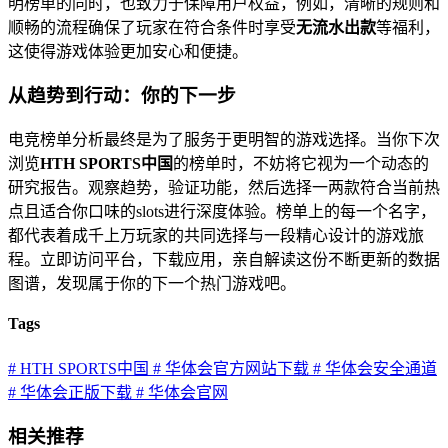
明榜单的同时，也致力于保障用户权益，例如，清晰的规则和
顺畅的流程确保了玩家在符合条件时享受
无流水出款
等福利，
这使得游戏体验更加安心和便捷。
从趋势到行动：你的下一步
电竞榜单分析最终是为了服务于更明智的游戏选择。当你下次
浏览
HTH SPORTS中国
的榜单时，不妨将它视为一个动态的
研究报告。观察趋势，验证功能，然后选择一两款符合当前热
点且适合你口味的slots进行深度体验。榜单上的每一个名字，
都代表着成千上万玩家的共同选择与一段精心设计的游戏旅
程。立即访问平台，下载应用，亲自解读这份不断更新的数据
图谱，发现属于你的下一个热门游戏吧。
Tags
# HTH SPORTS中国
# 华体会官方网站下载
# 华体会安全通道
# 华体会正版下载
# 华体会官网
相关推荐