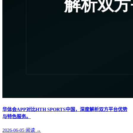
华体会APP对比HTH SPORTS中国，深度解析双方平台优势
与特色服务。
2026-06-05
阅读
→