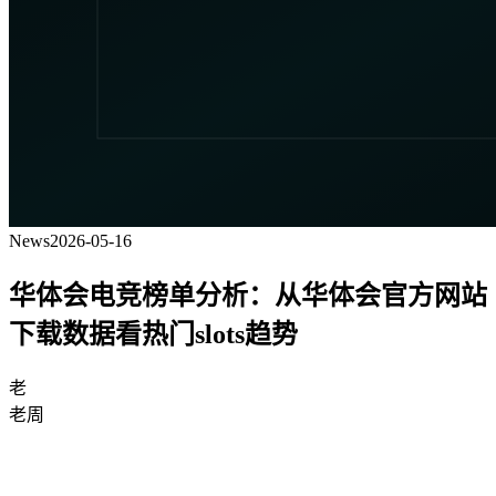
News
2026-05-16
华体会电竞榜单分析：从华体会官方网站
下载数据看热门slots趋势
老
老周