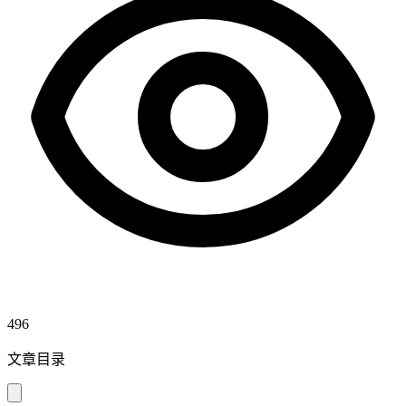
496
文章目录