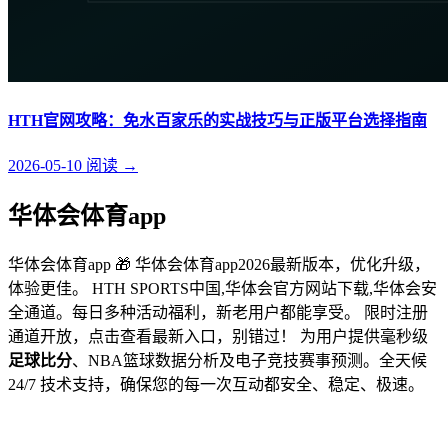
HTH官网攻略：免水百家乐的实战技巧与正版平台选择指南
2026-05-10
阅读
→
华体会体育app
华体会体育app 🎁 华体会体育app2026最新版本，优化升级，
体验更佳。 HTH SPORTS中国,华体会官方网站下载,华体会安
全通道。每日多种活动福利，新老用户都能享受。 限时注册
通道开放，点击查看最新入口，别错过！ 为用户提供毫秒级
足球比分
、NBA篮球数据分析及电子竞技赛事预测。全天候
24/7 技术支持，确保您的每一次互动都安全、稳定、极速。