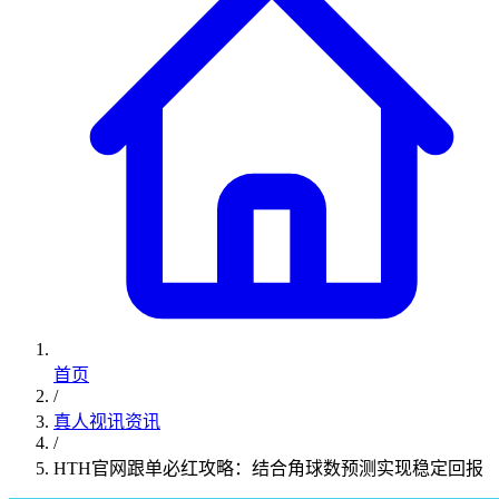
首页
/
真人视讯资讯
/
HTH官网跟单必红攻略：结合角球数预测实现稳定回报