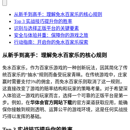
从新手到高手：理解免水百家乐的核心规则
Top 3 实战技巧提升你的胜率
识别与选择正版平台的关键要素
安全与体验并重：保障你的游戏之旅
行动指南：开启你的免水百家乐探索
从新手到高手：理解免水百家乐的核心规则
免水百家乐，作为百家乐游戏的一种创新玩法，因其简化了传
统百家乐的“抽水”规则而备受玩家青睐。在传统游戏中，庄家
赢时需要支付5%的佣金，而免水百家乐则取消了这一规则，
这直接改变了游戏的赔率结构和玩家的策略考量。对于希望深
入体验这一游戏的玩家而言，选择一个可靠的正版平台是第一
步。例如，在
华体会官方网站下载
的官方渠道获取应用，能确
保你接触到规则透明、运算公平的游戏环境，这是任何实战技
巧得以发挥的基础。
Top 3 实战技巧提升你的胜率