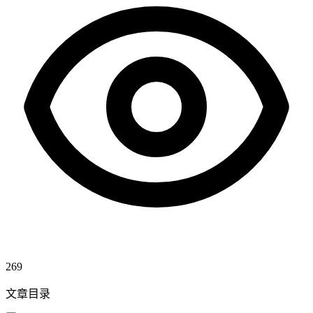
269
文章目录