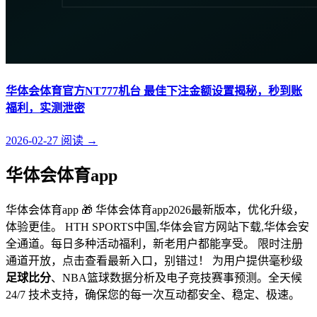
华体会体育官方NT777机台 最佳下注金额设置揭秘，秒到账
福利，实测泄密
2026-02-27
阅读
→
华体会体育app
华体会体育app 🎁 华体会体育app2026最新版本，优化升级，
体验更佳。 HTH SPORTS中国,华体会官方网站下载,华体会安
全通道。每日多种活动福利，新老用户都能享受。 限时注册
通道开放，点击查看最新入口，别错过！ 为用户提供毫秒级
足球比分
、NBA篮球数据分析及电子竞技赛事预测。全天候
24/7 技术支持，确保您的每一次互动都安全、稳定、极速。