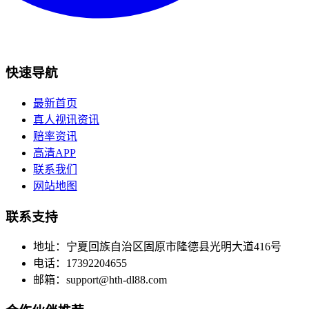
快速导航
最新首页
真人视讯资讯
赔率资讯
高清APP
联系我们
网站地图
联系支持
地址：宁夏回族自治区固原市隆德县光明大道416号
电话：17392204655
邮箱：
support@hth-dl88.com