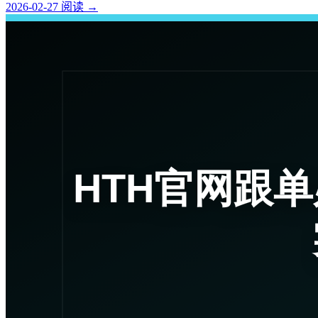
2026-02-27
阅读
→