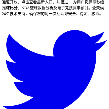
通道开放，点击查看最新入口，别错过！ 为用户提供毫秒级
足球比分
、NBA篮球数据分析及电子竞技赛事预测。全天候
24/7 技术支持，确保您的每一次互动都安全、稳定、极速。