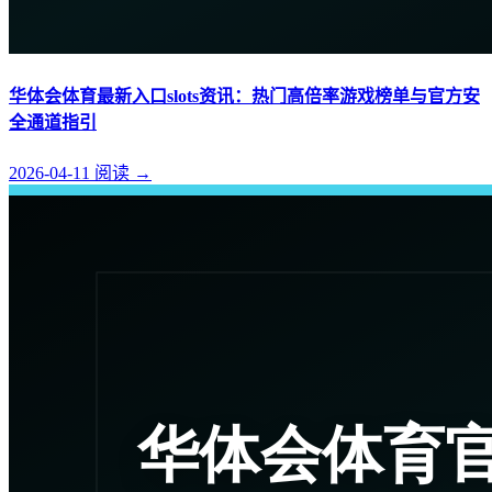
华体会体育最新入口slots资讯：热门高倍率游戏榜单与官方安
全通道指引
2026-04-11
阅读
→