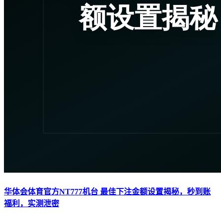
华体会体育官方NT777机台 最佳下注金额设置揭秘，秒到账
福利，实测泄密