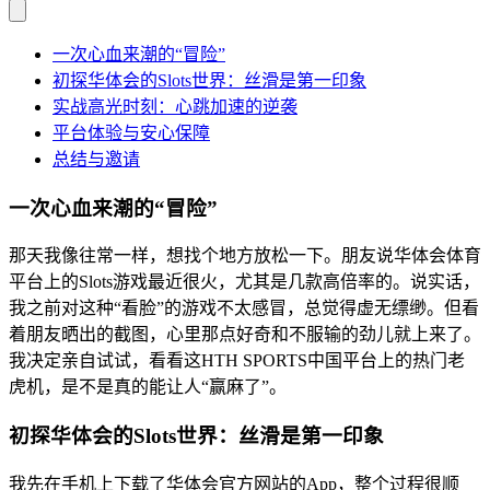
一次心血来潮的“冒险”
初探华体会的Slots世界：丝滑是第一印象
实战高光时刻：心跳加速的逆袭
平台体验与安心保障
总结与邀请
一次心血来潮的“冒险”
那天我像往常一样，想找个地方放松一下。朋友说华体会体育
平台上的Slots游戏最近很火，尤其是几款高倍率的。说实话，
我之前对这种“看脸”的游戏不太感冒，总觉得虚无缥缈。但看
着朋友晒出的截图，心里那点好奇和不服输的劲儿就上来了。
我决定亲自试试，看看这HTH SPORTS中国平台上的热门老
虎机，是不是真的能让人“赢麻了”。
初探华体会的Slots世界：丝滑是第一印象
我先在手机上下载了华体会官方网站的App，整个过程很顺